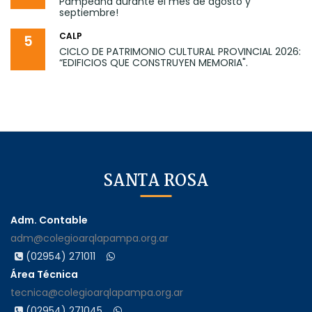
Pampeana durante el mes de agosto y
septiembre!
CALP
5
CICLO DE PATRIMONIO CULTURAL PROVINCIAL 2026:
“EDIFICIOS QUE CONSTRUYEN MEMORIA".
SANTA ROSA
Adm. Contable
adm@colegioarqlapampa.org.ar
(02954) 271011
Área Técnica
tecnica@colegioarqlapampa.org.ar
(02954) 271045